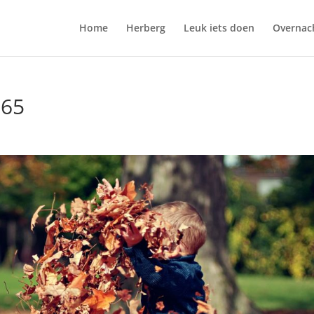
Home
Herberg
Leuk iets doen
Overnac
965