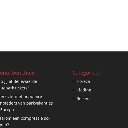
ente berichten
Categorieën
b jij al Bellewaerde
Horeca
uapark tickets?
Kleding
erzicht met populaire
Reizen
nbieders van parkvakanties
 Europa
arom een compressie sok
pen?