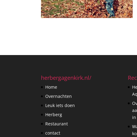
herbergagenkirk.nl/
Rec
Home
He
Aq
Overnachten
Ov
Leuk iets doen
aa
Herberg
in
Restaurant
Wa
contact
ko