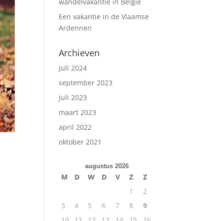
wandelvakantie in België
Een vakantie in de Vlaamse
Ardennen
Archieven
juli 2024
september 2023
juli 2023
maart 2023
april 2022
oktober 2021
augustus 2026
M
D
W
D
V
Z
Z
1
2
3
4
5
6
7
8
9
10
11
12
13
14
15
16