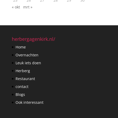
25
26
27
28
29
30
« okt
mrt »
herbergagenkirk.nl/
Home
Overnachten
Leuk iets doen
Herberg
Restaurant
contact
Blogs
Ook interessant